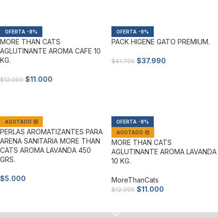
Añadir al carrito
Añadir al carrito
-8%
-9%
MORE THAN CATS
PACK HIGENE GATO PREMIUM.
AGLUTINANTE AROMA CAFE 10
KG.
$
37.990
$
41.700
Añadir al carrito
$
11.000
$
12.000
Añadir al carrito
AGOTADO 😔
-8%
PERLAS AROMATIZANTES PARA
AGOTADO 😔
ARENA SANITARIA MORE THAN
MORE THAN CATS
CATS AROMA LAVANDA 450
AGLUTINANTE AROMA LAVANDA
GRS.
10 KG.
$
5.000
MoreThanCats
$
11.000
$
12.000
Leer más
Leer más