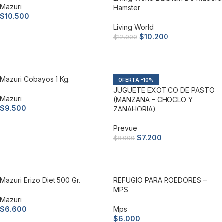
Mazuri
Hamster
$
10.500
Living World
Añadir al carrito
$
10.200
$
12.000
Añadir al carrito
Mazuri Cobayos 1 Kg.
-10%
JUGUETE EXOTICO DE PASTO
Mazuri
(MANZANA – CHOCLO Y
$
9.500
ZANAHORIA)
Añadir al carrito
Prevue
$
7.200
$
8.000
Añadir al carrito
Mazuri Erizo Diet 500 Gr.
REFUGIO PARA ROEDORES –
MPS
Mazuri
$
6.600
Mps
$
6.000