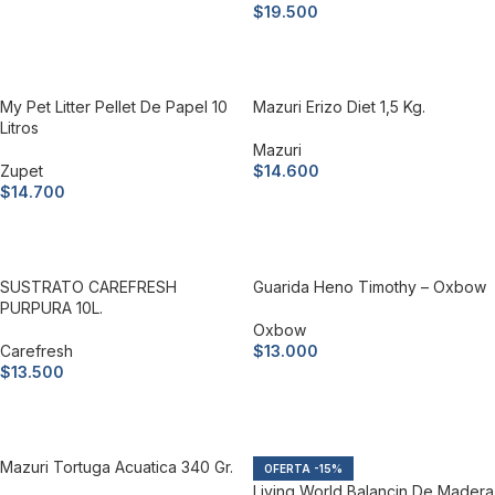
$
19.500
Añadir al carrito
Añadir al carrito
My Pet Litter Pellet De Papel 10
Mazuri Erizo Diet 1,5 Kg.
Litros
Mazuri
Zupet
$
14.600
$
14.700
Añadir al carrito
Añadir al carrito
SUSTRATO CAREFRESH
Guarida Heno Timothy – Oxbow
PURPURA 10L.
Oxbow
Carefresh
$
13.000
$
13.500
Añadir al carrito
Añadir al carrito
Mazuri Tortuga Acuatica 340 Gr.
-15%
Living World Balancin De Madera