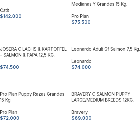
Medianas Y Grandes 15 Kg.
Catit
$
142.000
Pro Plan
$
75.500
Añadir al carrito
Añadir al carrito
JOSERA C LACHS & KARTOFFEL
Leonardo Adult Gf Salmon 7,5 Kg.
– SALMON & PAPA 12,5 KG.
Leonardo
$
74.500
$
74.000
Añadir al carrito
Añadir al carrito
Pro Plan Puppy Razas Grandes
BRAVERY C SALMON PUPPY
15 Kg.
LARGE/MEDIUM BREEDS 12KG.
Pro Plan
Bravery
$
72.000
$
69.000
Añadir al carrito
Añadir al carrito