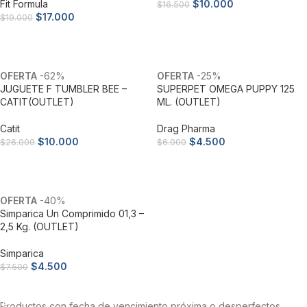
Fit Formula
$
10.000
$
16.500
$
17.000
$
19.000
Añadir al carrito
Añadir al carrito
-62%
-25%
JUGUETE F TUMBLER BEE –
SUPERPET OMEGA PUPPY 125
CATIT(OUTLET)
ML. (OUTLET)
Catit
Drag Pharma
$
10.000
$
4.500
$
26.000
$
6.000
Añadir al carrito
Añadir al carrito
-40%
Simparica Un Comprimido 01,3 –
2,5 Kg. (OUTLET)
Simparica
$
4.500
$
7.500
Añadir al carrito
Productos con fecha de vencimiento próxima o desperfectos.