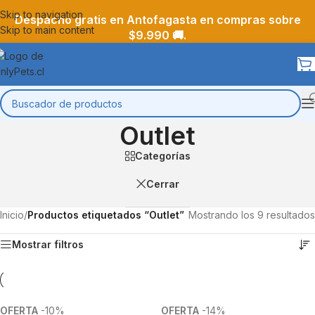
Skip to navigation
Despacho gratis en Antofagasta en compras sobre
Skip to main content
$9.990 🚚.
Outlet
Categorías
Cerrar
Inicio
/
Productos etiquetados “Outlet”
Mostrando los 9 resultados
Mostrar filtros
-10%
-14%