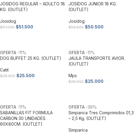
JOSIDOG REGULAR – ADULTO 18
JOSIDOG JUNIOR 18 KG.
KG. (OUTLET)
(OUTLET)
Josidog
Josidog
$
51.500
$
50.500
$
57.000
$
58.500
Añadir al carrito
Añadir al carrito
-11%
-11%
DOG BUFFET 25 KG. (OUTLET)
JAULA TRANSPORTE AVIOR.
(OUTLET)
Catit
$
25.500
Mps
$
28.500
$
25.000
$
28.000
Añadir al carrito
Añadir al carrito
-11%
-39%
SABANILLAS FIT FORMULA
Simparica Tres Comprimidos 01,3
CARBON 30 UNIDADES
– 2,5 Kg. (OUTLET)
60X80CM. (OUTLET)
Simparica