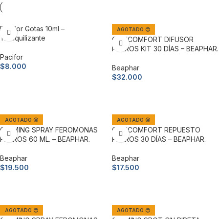
Pacifor Gotas 10ml –
AGOTADO 😔
Tranquilizante
CANICOMFORT DIFUSOR
PERROS KIT 30 DÍAS – BEAPHAR.
Pacifor
$
8.000
Beaphar
$
32.000
Añadir al carrito
Leer más
AGOTADO 😔
AGOTADO 😔
CALMING SPRAY FEROMONAS
CANICOMFORT REPUESTO
PERROS 60 ML. – BEAPHAR.
PERROS 30 DÍAS – BEAPHAR.
Beaphar
Beaphar
$
19.500
$
17.500
Leer más
Leer más
AGOTADO 😔
AGOTADO 😔