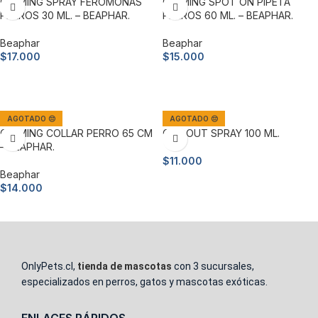
CALMING SPRAY FEROMONAS
CALMING SPOT ON PIPETA
PERROS 30 ML. – BEAPHAR.
PERROS 60 ML. – BEAPHAR.
Beaphar
Beaphar
$
17.000
$
15.000
Leer más
Leer más
AGOTADO 😔
AGOTADO 😔
CALMING COLLAR PERRO 65 CM
CAN OUT SPRAY 100 ML.
– BEAPHAR.
$
11.000
Beaphar
Leer más
$
14.000
Leer más
OnlyPets.cl,
tienda de mascotas
con 3 sucursales,
especializados en perros, gatos y mascotas exóticas.