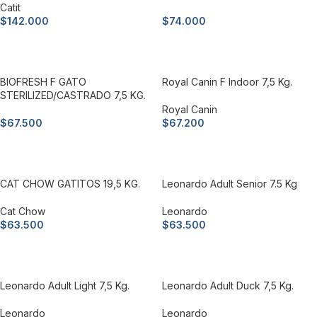
Catit
$
142.000
$
74.000
Añadir al carrito
Añadir al carrito
BIOFRESH F GATO
Royal Canin F Indoor 7,5 Kg.
STERILIZED/CASTRADO 7,5 KG.
Royal Canin
$
67.500
$
67.200
Añadir al carrito
Añadir al carrito
CAT CHOW GATITOS 19,5 KG.
Leonardo Adult Senior 7.5 Kg
Cat Chow
Leonardo
$
63.500
$
63.500
Añadir al carrito
Añadir al carrito
Leonardo Adult Light 7,5 Kg.
Leonardo Adult Duck 7,5 Kg.
Leonardo
Leonardo