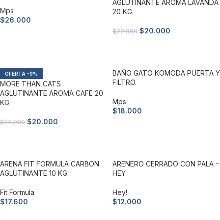
AGLUTINANTE AROMA LAVANDA
Mps
20 KG.
$
26.000
$
20.000
$
22.000
Añadir al carrito
Añadir al carrito
BAÑO GATO KOMODA PUERTA Y
-9%
FILTRO.
MORE THAN CATS
AGLUTINANTE AROMA CAFE 20
Mps
KG.
$
18.000
$
20.000
$
22.000
Añadir al carrito
Añadir al carrito
ARENA FIT FORMULA CARBON
ARENERO CERRADO CON PALA –
AGLUTINANTE 10 KG.
HEY
Fit Formula
Hey!
$
17.600
$
12.000
Añadir al carrito
Añadir al carrito