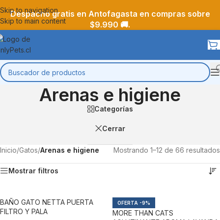
Skip to navigation
Despacho gratis en Antofagasta en compras sobre
Skip to main content
$9.990 🚚.
Arenas e higiene
Categorías
Cerrar
Inicio
/
Gatos
/
Arenas e higiene
Mostrando 1–12 de 66 resultados
Mostrar filtros
BAÑO GATO NETTA PUERTA
-9%
FILTRO Y PALA
MORE THAN CATS