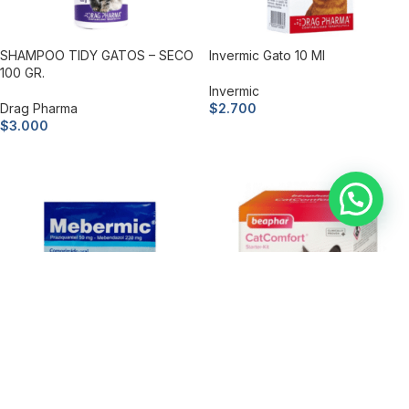
SHAMPOO TIDY GATOS – SECO
Invermic Gato 10 Ml
100 GR.
Invermic
Drag Pharma
$
2.700
$
3.000
Añadir al carrito
Añadir al carrito
Mebermic
AGOTADO 😔
CATCOMFORT DIFUSOR GATOS