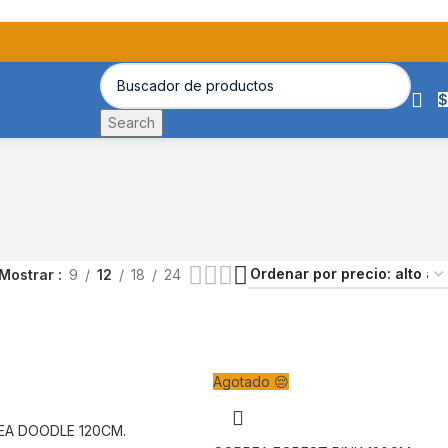
$
Search
Mostrar
9
12
18
24
Agotado 😔
A DOODLE 120CM.