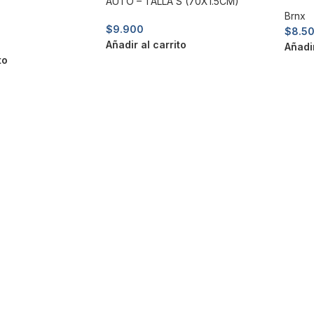
AUTO – TALLA S (70X1.5CM)
Brnx
$
9.900
$
8.5
Añadir al carrito
Añadir
to