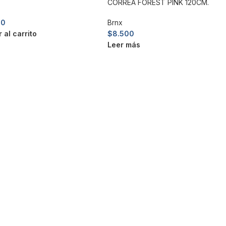
CORREA FOREST PINK 120CM.
00
Brnx
 al carrito
$
8.500
Leer más