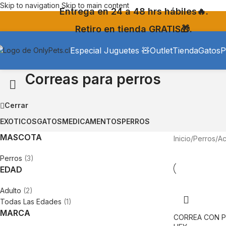
Skip to navigation
Skip to main content
Entrega en 24 a 48 hrs hábiles🔥.
Retiro en tienda GRATIS🎁.
Especial Juguetes 🧸
Outlet
Tienda
Gatos
P
Correas para perros
Cerrar
EXOTICOS
GATOS
MEDICAMENTOS
PERROS
MASCOTA
Inicio
/
Perros
/
Ac
Perros
(3)
EDAD
Adulto
(2)
Todas Las Edades
(1)
MARCA
CORREA CON P