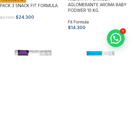
AGLOMERANTE AROMA BABY
PACK 3 SNACK FIT FORMULA.
PODWER 10 KG.
$
24.300
$
27.000
Fit Formula
Leer más
$
14.300
1
Leer más
AGOTADO 😔
AGOTADO 😔
Arena Fit Formula Aglomerante
ARENA FIT FORMULA MICRO
Aroma Lavanda 10 Kg
CRYSTALS 3,2 KG.