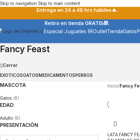
Skip to navigation
Skip to main content
Entrega en 24 a 48 hrs hábiles🔥.
Retiro en tienda GRATIS🎁.
Especial Juguetes 🧸
Outlet
Tienda
Gatos
P
Fancy Feast
Cerrar
EXOTICOS
GATOS
MEDICAMENTOS
PERROS
MASCOTA
Inicio
/
Fancy Fe
Gatos
(8)
EDAD
Adulto
(8)
PRESENTACIÓN
LATA FANCY FE