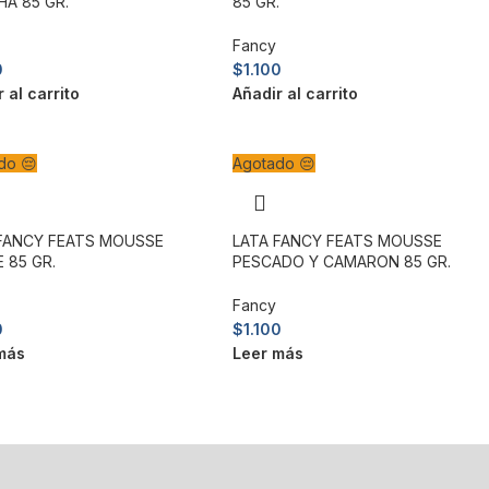
A 85 GR.
85 GR.
Fancy
0
$
1.100
 al carrito
Añadir al carrito
do 😔
Agotado 😔
FANCY FEATS MOUSSE
LATA FANCY FEATS MOUSSE
 85 GR.
PESCADO Y CAMARON 85 GR.
Fancy
0
$
1.100
más
Leer más