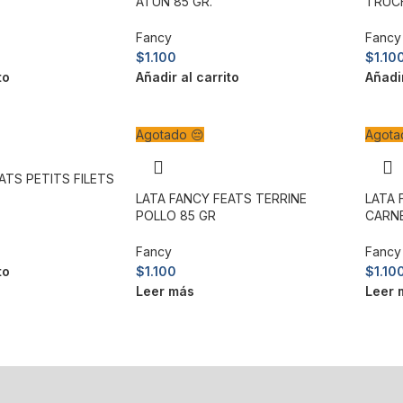
.
ATUN 85 GR.
TRUCH
Fancy
Fancy
$
1.100
$
1.10
to
Añadir al carrito
Añadir
Agotado 😔
Agota
ATS PETITS FILETS
LATA FANCY FEATS TERRINE
LATA 
POLLO 85 GR
CARNE
Fancy
Fancy
to
$
1.100
$
1.10
Leer más
Leer 