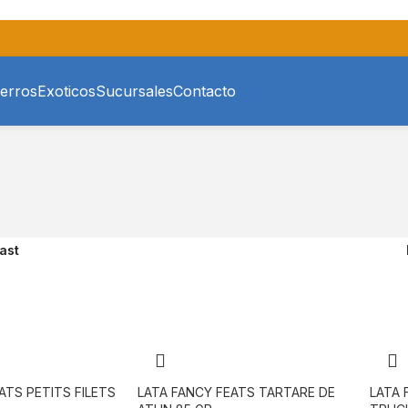
erros
Exoticos
Sucursales
Contacto
ast
ATS PETITS FILETS
LATA FANCY FEATS TARTARE DE
LATA 