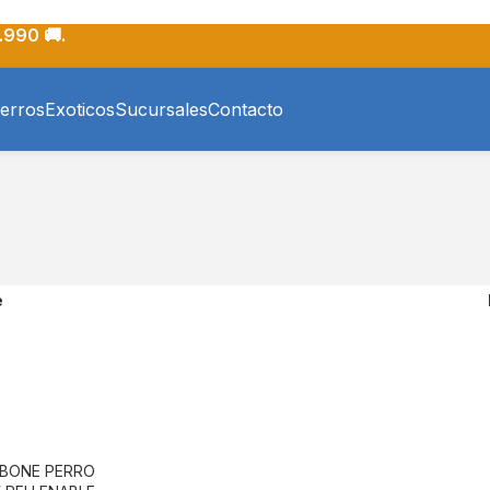
.990 🚚.
erros
Exoticos
Sucursales
Contacto
e
BONE PERRO