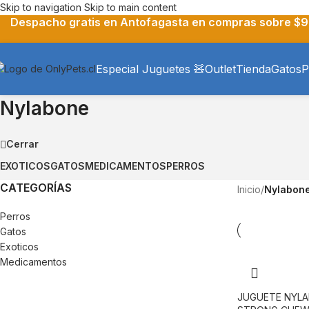
Skip to navigation
Skip to main content
Despacho gratis en Antofagasta en compras sobre $9
Especial Juguetes 🧸
Outlet
Tienda
Gatos
P
Nylabone
Cerrar
EXOTICOS
GATOS
MEDICAMENTOS
PERROS
CATEGORÍAS
Inicio
/
Nylabon
Perros
Gatos
Exoticos
Medicamentos
JUGUETE NYLA