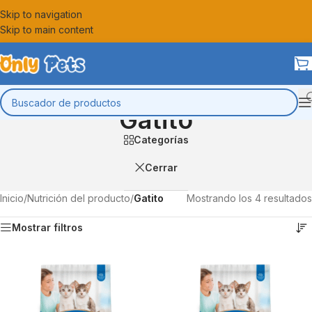
Skip to navigation
Skip to main content
Gatito
Categorías
Cerrar
Inicio
/
Nutrición del producto
/
Gatito
Mostrando los 4 resultados
Mostrar filtros