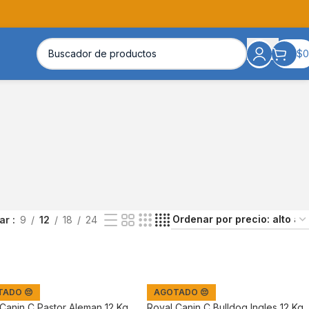
$
0
rar
9
12
18
24
ADO 😔
AGOTADO 😔
Canin C Pastor Aleman 12 Kg.
Royal Canin C Bulldog Ingles 12 Kg.