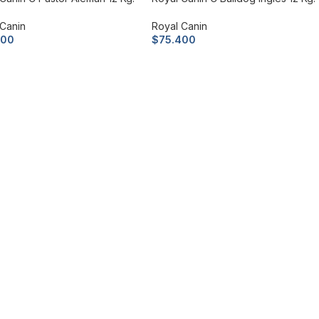
 Canin
Royal Canin
400
$
75.400
 más
Leer más