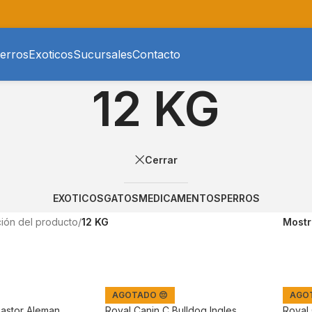
erros
Exoticos
Sucursales
Contacto
12 KG
Cerrar
EXOTICOS
GATOS
MEDICAMENTOS
PERROS
ión del producto
/
12 KG
Most
AGOTADO 😔
AGOT
Pastor Aleman
Royal Canin C Bulldog Ingles
Royal 