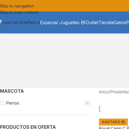
Skip to navigation
Skip to main content
Especial Juguetes 🧸
Outlet
Tienda
Gatos
P
MASCOTA
Inicio
/
Presentac
Perros
(4)
AGOTADO 😔
PRODUCTOS EN OFERTA
Royal Canin C 