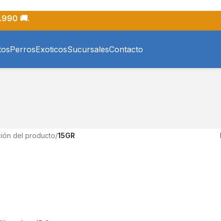
.990 🚚.
tos
Perros
Exoticos
Sucursales
Contacto
ión del producto
/
15GR