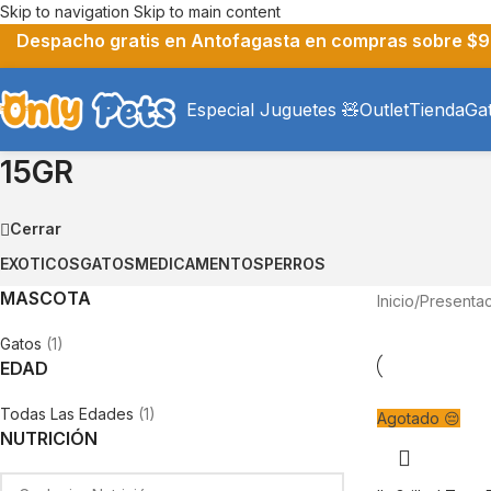
Skip to navigation
Skip to main content
Despacho gratis en Antofagasta en compras sobre $9
Especial Juguetes 🧸
Outlet
Tienda
Ga
15GR
Cerrar
EXOTICOS
GATOS
MEDICAMENTOS
PERROS
MASCOTA
Inicio
/
Presentac
Gatos
(1)
EDAD
Todas Las Edades
(1)
Agotado 😔
NUTRICIÓN