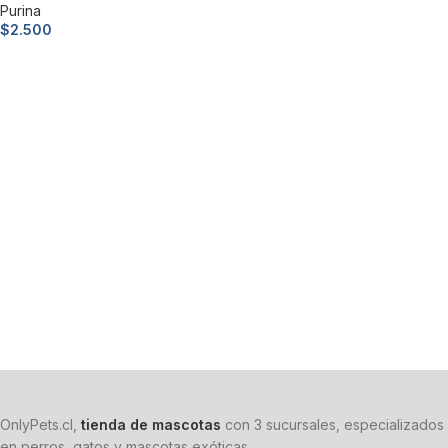
Purina
$
2.500
Añadir al carrito
OnlyPets.cl,
tienda de mascotas
con 3 sucursales, especializados
en perros, gatos y mascotas exóticas.