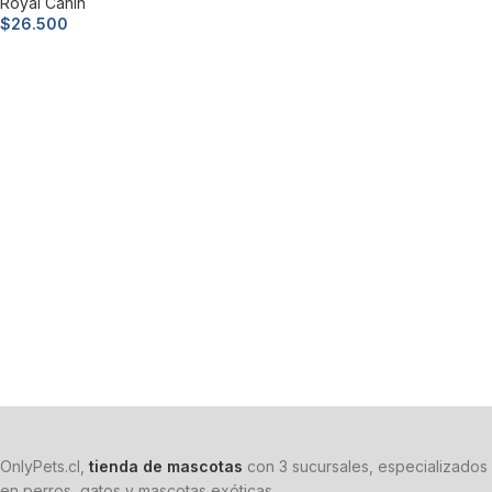
Royal Canin
$
26.500
Leer más
OnlyPets.cl,
tienda de mascotas
con 3 sucursales, especializados
en perros, gatos y mascotas exóticas.