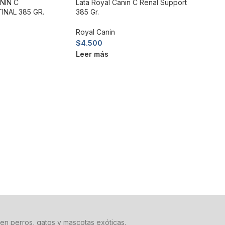
NIN C
Lata Royal Canin C Renal Support
NAL 385 GR.
385 Gr.
Royal Canin
$
4.500
Leer más
en perros, gatos y mascotas exóticas.