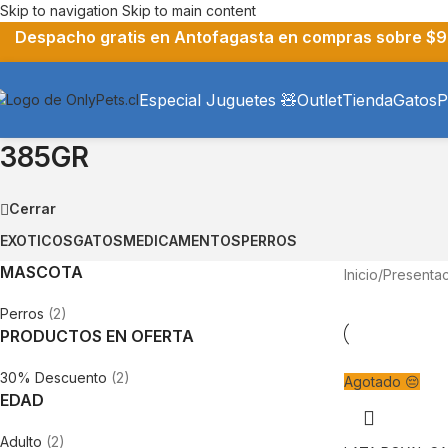
Skip to navigation
Skip to main content
Despacho gratis en Antofagasta en compras sobre $9
Especial Juguetes 🧸
Outlet
Tienda
Gatos
P
385GR
Cerrar
EXOTICOS
GATOS
MEDICAMENTOS
PERROS
MASCOTA
Inicio
/
Presentac
Perros
(2)
PRODUCTOS EN OFERTA
30% Descuento
(2)
Agotado 😔
EDAD
Adulto
(2)