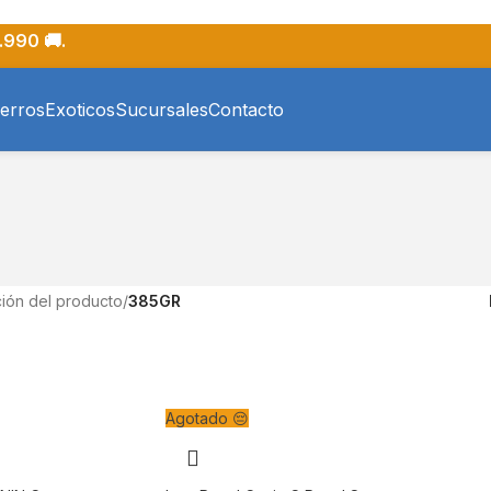
.990 🚚.
erros
Exoticos
Sucursales
Contacto
ión del producto
/
385GR
Agotado 😔