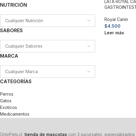
LATA ROYAL CA
NUTRICIÓN
GASTROINTESTI
Royal Canin
$
4.500
SABORES
Leer más
MARCA
CATEGORÍAS
Perros
Gatos
Exoticos
Medicamentos
OnlyPets.cl,
tienda de mascotas
con 3 sucursales, especializados 