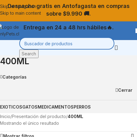
Despacho gratis en Antofagasta en compras
Skip to navigation
Skip to main content
sobre $9.990 🚚.
Entrega en 24 a 48 hrs hábiles🔥.
Retiro en tienda GRATIS🎁.
Search
400ML
Categorías
Cerrar
EXOTICOS
GATOS
MEDICAMENTOS
PERROS
Inicio
/
Presentación del producto
/
400ML
Mostrando el único resultado
Mostrar filtros