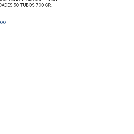
DADES 50 TUBOS 700 GR.
000
 más