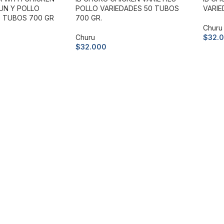
TUN Y POLLO
POLLO VARIEDADES 50 TUBOS
VARIE
0 TUBOS 700 GR
700 GR.
Churu
Churu
$
32.
$
32.000
Leer
Leer más