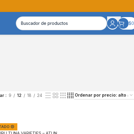
$
0
rar
9
12
18
24
ADO 😔
URU TUNA VARIETIES – ATUN