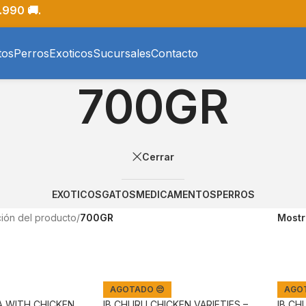
.990 🚚.
tos
Perros
Exoticos
Sucursales
Contacto
700GR
Cerrar
EXOTICOS
GATOS
MEDICAMENTOS
PERROS
ión del producto
/
700GR
Most
AGOTADO 😔
AGOT
A WITH CHICKEN
IB CHURU CHICKEN VARIETIES –
IB CH