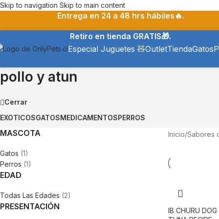
Skip to navigation
Skip to main content
Entrega en 24 a 48 hrs hábiles🔥.
Retiro en tienda GRATIS🎁.
Especial Juguetes 🧸
Outlet
Tienda
Gatos
P
pollo y atun
Cerrar
EXOTICOS
GATOS
MEDICAMENTOS
PERROS
MASCOTA
Inicio
/
Sabores 
Gatos
(1)
Perros
(1)
EDAD
Todas Las Edades
(2)
PRESENTACIÓN
IB CHURU DOG