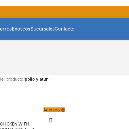
erros
Exoticos
Sucursales
Contacto
del producto
/
pollo y atun
Agotado 😔
 CHICKEN WITH