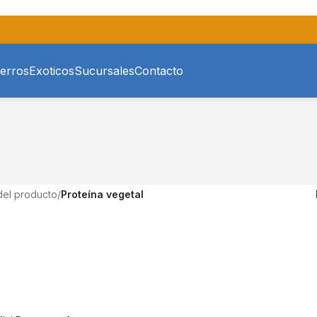
erros
Exoticos
Sucursales
Contacto
del producto
/
Proteína vegetal