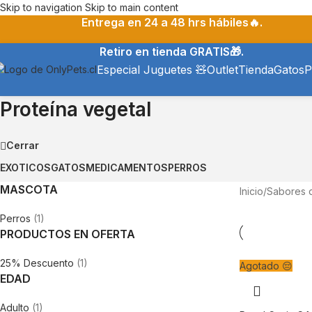
Skip to navigation
Skip to main content
Entrega en 24 a 48 hrs hábiles🔥.
Retiro en tienda GRATIS🎁.
Especial Juguetes 🧸
Outlet
Tienda
Gatos
P
Proteína vegetal
Cerrar
EXOTICOS
GATOS
MEDICAMENTOS
PERROS
MASCOTA
Inicio
/
Sabores 
Perros
(1)
PRODUCTOS EN OFERTA
25% Descuento
(1)
Agotado 😔
EDAD
Adulto
(1)