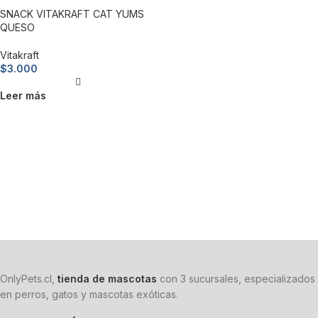
SNACK VITAKRAFT CAT YUMS
QUESO
Vitakraft
$
3.000
Leer más
OnlyPets.cl,
tienda de mascotas
con 3 sucursales, especializados
en perros, gatos y mascotas exóticas.