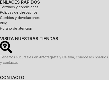
ENLACES RÁPIDOS
Términos y condiciones
Políticas de despachos
Cambios y devoluciones
Blog
Horario de atención
VISITA NUESTRAS TIENDAS
Tenemos sucursales en Antofagasta y Calama, conoce los horarios
y contacto.
CONTACTO
WhatsApp:
9 5013 4508
Correo electrónico:
ventas@onlypets.cl
REDES SOCIALES