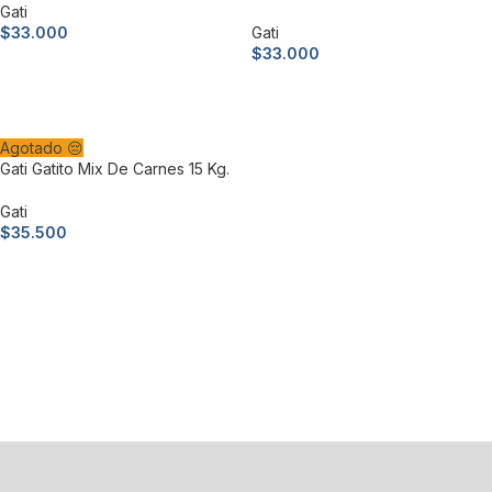
Gati
$
33.000
Gati
$
33.000
Añadir al carrito
Añadir al carrito
Agotado 😔
Gati Gatito Mix De Carnes 15 Kg.
Gati
$
35.500
Leer más