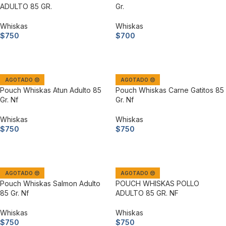
ADULTO 85 GR.
Gr.
Whiskas
Whiskas
$
750
$
700
Añadir al carrito
Añadir al carrito
AGOTADO 😔
AGOTADO 😔
Pouch Whiskas Atun Adulto 85
Pouch Whiskas Carne Gatitos 85
Gr. Nf
Gr. Nf
Whiskas
Whiskas
$
750
$
750
Leer más
Leer más
AGOTADO 😔
AGOTADO 😔
Pouch Whiskas Salmon Adulto
POUCH WHISKAS POLLO
85 Gr. Nf
ADULTO 85 GR. NF
Whiskas
Whiskas
$
750
$
750