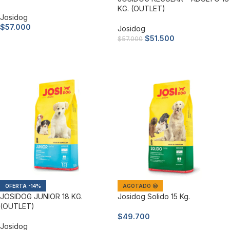
KG. (OUTLET)
Josidog
$
57.000
Josidog
$
51.500
$
57.000
Añadir al carrito
Añadir al carrito
-14%
AGOTADO 😔
JOSIDOG JUNIOR 18 KG.
Josidog Solido 15 Kg.
(OUTLET)
$
49.700
Josidog