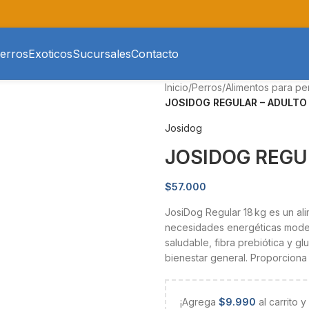
erros
Exoticos
Sucursales
Contacto
Inicio
/
Perros
/
Alimentos para pe
JOSIDOG REGULAR – ADULTO 
Josidog
JOSIDOG REGUL
$
57.000
JosiDog Regular 18 kg es un ali
necesidades energéticas moder
saludable, fibra prebiótica y gl
bienestar general. Proporciona u
¡Agrega
$
9.990
al carrito 