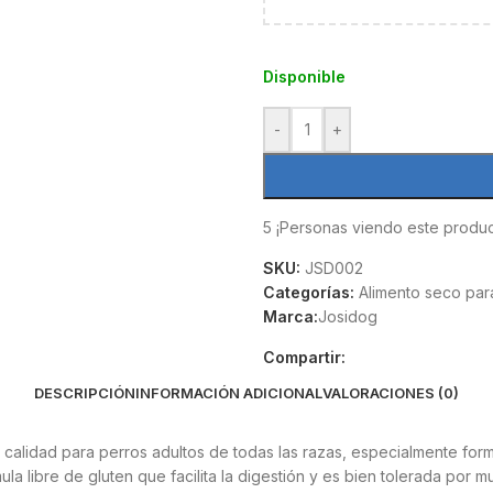
Disponible
-
+
5
¡Personas viendo este produc
SKU:
JSD002
Categorías:
Alimento seco par
Marca:
Josidog
Compartir:
DESCRIPCIÓN
INFORMACIÓN ADICIONAL
VALORACIONES (0)
 calidad para perros adultos de todas las razas, especialmente fo
la libre de gluten que facilita la digestión y es bien tolerada por 