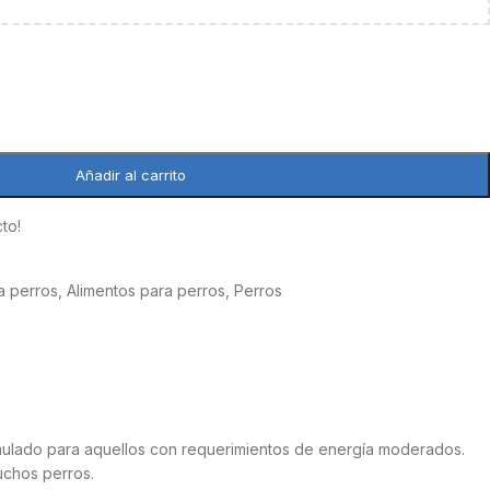
Añadir al carrito
to!
a perros
,
Alimentos para perros
,
Perros
rmulado para aquellos con requerimientos de energía moderados.
muchos perros.