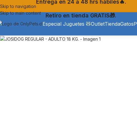
Entrega en 24 a 48 hrs hábiles🔥.
Skip to navigation
Skip to main content
Retiro en tienda GRATIS🎁.
Especial Juguetes 🧸
Outlet
Tienda
Gatos
P