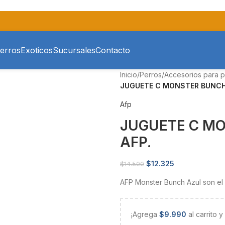
erros
Exoticos
Sucursales
Contacto
Inicio
/
Perros
/
Accesorios para p
JUGUETE C MONSTER BUNCH 
Afp
JUGUETE C MO
AFP.
$
12.325
$
14.500
AFP Monster Bunch Azul son el
¡Agrega
$
9.990
al carrito 