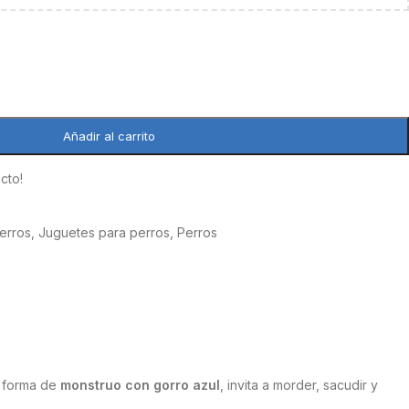
Añadir al carrito
cto!
erros
,
Juguetes para perros
,
Perros
n forma de
monstruo con gorro azul
, invita a morder, sacudir y