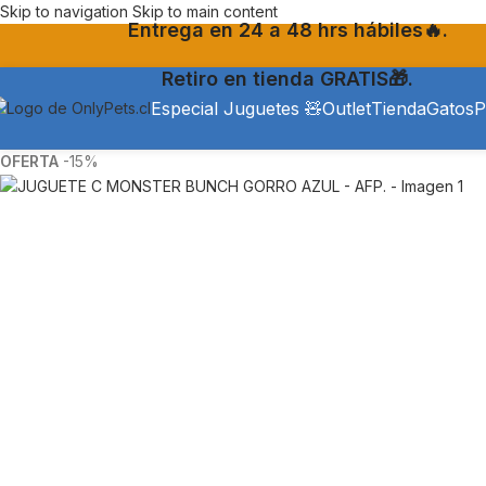
Skip to navigation
Skip to main content
Entrega en 24 a 48 hrs hábiles🔥.
Retiro en tienda GRATIS🎁.
Especial Juguetes 🧸
Outlet
Tienda
Gatos
P
-15%