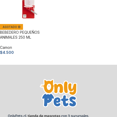
AGOTADO 😔
BEBEDERO PEQUEÑOS
ANIMALES 250 ML
Camon
$
4.500
Leer más
OnlyPets.cl,
tienda de mascotas
con 3 sucursales,