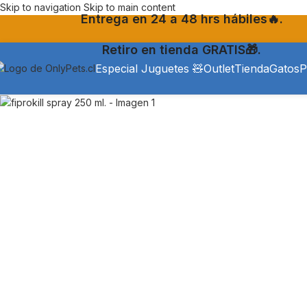
Skip to navigation
Skip to main content
Entrega en 24 a 48 hrs hábiles🔥.
Retiro en tienda GRATIS🎁.
Especial Juguetes 🧸
Outlet
Tienda
Gatos
P