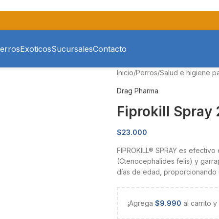
erros
Exoticos
Sucursales
Contacto
Inicio
/
Perros
/
Salud e higiene p
Drag Pharma
Fiprokill Spray
$
23.000
FIPROKILL® SPRAY es efectivo en
(Ctenocephalides felis) y garr
días de edad, proporcionando 
¡Agrega
$
9.990
al carrito 