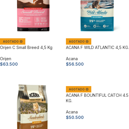
AGOTADO 😔
AGOTADO 😔
Orijen C Small Breed 4,5 Kg
ACANA F WILD ATLANTIC 4,5 KG.
Orijen
Acana
$
63.500
$
56.500
Leer más
Leer más
AGOTADO 😔
ACANA F BOUNTIFUL CATCH 4.5
KG.
Acana
$
50.500
Leer más