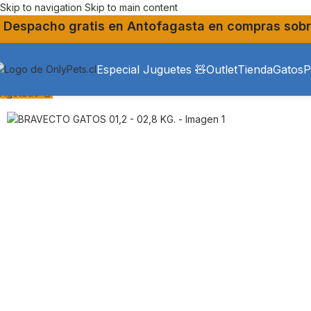
Skip to navigation
Skip to main content
Despacho gratis en Antofagasta en compras sobr
Especial Juguetes 🧸
Outlet
Tienda
Gatos
P
Agotado 😔