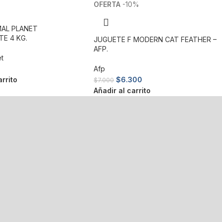
-10%
MAL PLANET
E 4 KG.
JUGUETE F MODERN CAT FEATHER –
AFP.
et
Afp
arrito
$
6.300
$
7.000
Añadir al carrito