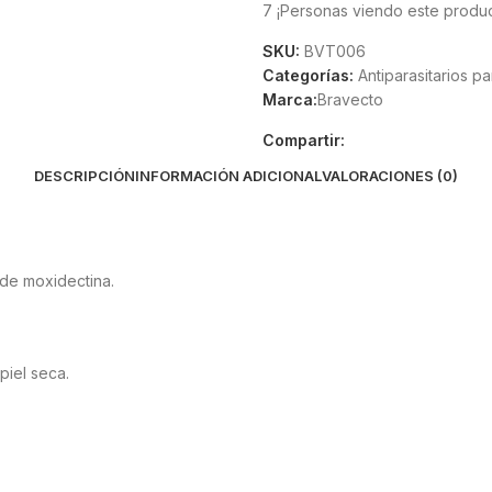
7
¡Personas viendo este produc
SKU:
BVT006
Categorías:
Antiparasitarios p
Marca:
Bravecto
Compartir:
DESCRIPCIÓN
INFORMACIÓN ADICIONAL
VALORACIONES (0)
 de moxidectina.
piel seca.