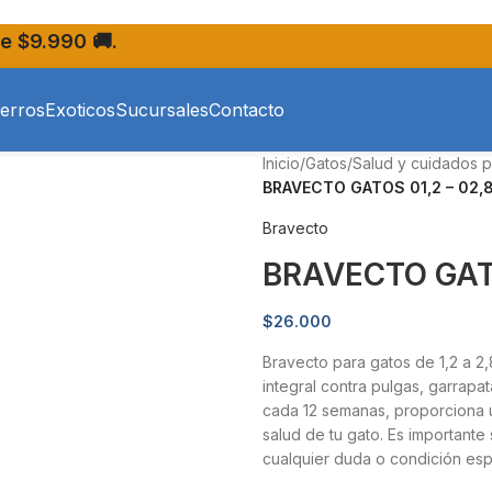
e $9.990 🚚.
erros
Exoticos
Sucursales
Contacto
Inicio
/
Gatos
/
Salud y cuidados p
BRAVECTO GATOS 01,2 – 02,8
Bravecto
BRAVECTO GATO
$
26.000
Bravecto para gatos de 1,2 a 2,
integral contra pulgas, garrapa
cada 12 semanas, proporciona u
salud de tu gato. Es importante 
cualquier duda o condición esp