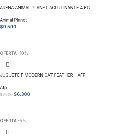
ARENA ANIMAL PLANET AGLUTINANTE 4 KG.
Animal Planet
$
9.500
Añadir al carrito
-10%
JUGUETE F MODERN CAT FEATHER – AFP.
Afp
$
6.300
$
7.000
Añadir al carrito
-5%