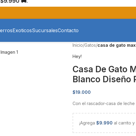
$9.990 🚚.
erros
Exoticos
Sucursales
Contacto
Inicio
/
Gatos
/
casa de gato max
Hey!
Casa De Gato 
Blanco Diseño 
$
19.000
Con el rascador-casa de leche
¡Agrega
$
9.990
al carrito 