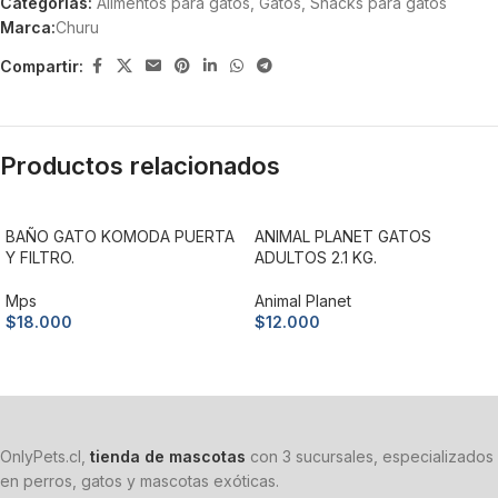
Categorías:
Alimentos para gatos
,
Gatos
,
Snacks para gatos
Marca:
Churu
Compartir:
Productos relacionados
BAÑO GATO KOMODA PUERTA
ANIMAL PLANET GATOS
Y FILTRO.
ADULTOS 2.1 KG.
Mps
Animal Planet
$
18.000
$
12.000
Añadir al carrito
Añadir al carrito
OnlyPets.cl,
tienda de mascotas
con 3 sucursales, especializados
en perros, gatos y mascotas exóticas.