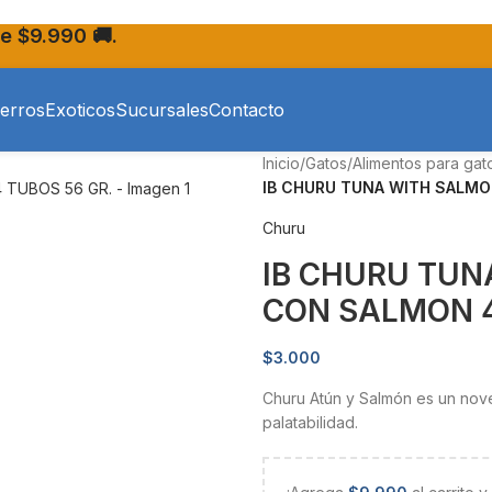
e $9.990 🚚.
erros
Exoticos
Sucursales
Contacto
Inicio
/
Gatos
/
Alimentos para gat
IB CHURU TUNA WITH SALMO
Churu
IB CHURU TUN
CON SALMON 4
$
3.000
Churu Atún y Salmón es un nove
palatabilidad.