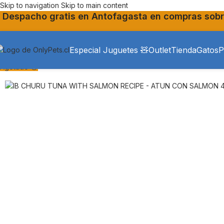
Skip to navigation
Skip to main content
Despacho gratis en Antofagasta en compras sobr
Especial Juguetes 🧸
Outlet
Tienda
Gatos
P
Agotado 😔