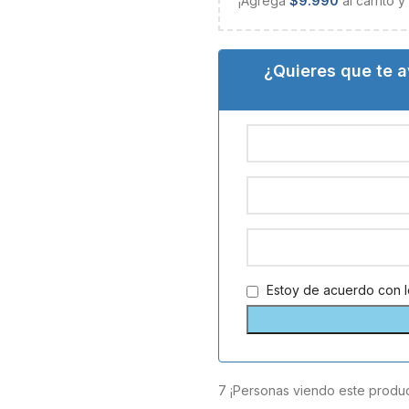
¡Agrega
$
9.990
al carrito 
¿Quieres que te 
Estoy de acuerdo con 
7
¡Personas viendo este produc