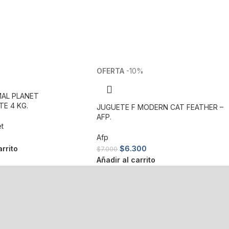
-10%
MAL PLANET
E 4 KG.
JUGUETE F MODERN CAT FEATHER –
AFP.
et
Afp
arrito
$
6.300
$
7.000
Añadir al carrito