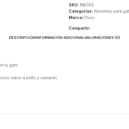
SKU:
INB003
Categorías:
Alimentos para ga
Marca:
Churu
Compartir:
DESCRIPCIÓN
INFORMACIÓN ADICIONAL
VALORACIONES (0)
on tu gato.
cioso sabor a pollo y camarón.