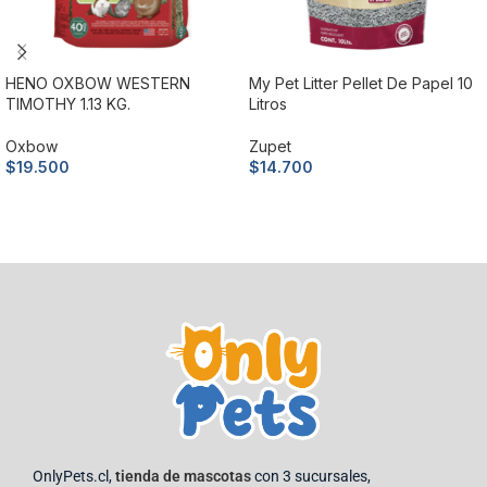
HENO OXBOW WESTERN
My Pet Litter Pellet De Papel 10
TIMOTHY 1.13 KG.
Litros
Oxbow
Zupet
$
19.500
$
14.700
Añadir al carrito
Añadir al carrito
OnlyPets.cl,
tienda de mascotas
con 3 sucursales,