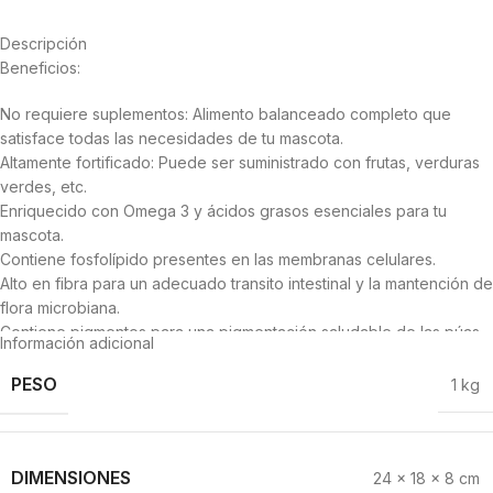
Descripción
Beneficios:
No requiere suplementos: Alimento balanceado completo que
satisface todas las necesidades de tu mascota.
Altamente fortificado: Puede ser suministrado con frutas, verduras
verdes, etc.
Enriquecido con Omega 3 y ácidos grasos esenciales para tu
mascota.
Contiene fosfolípido presentes en las membranas celulares.
Alto en fibra para un adecuado transito intestinal y la mantención de
flora microbiana.
Contiene pigmentos para una pigmentación saludable de las púas.
Información adicional
Altamente palatable, deseable por tu mascota.
Contiene vitamina E natural para el sistema nervioso y reproductivo.
PESO
1 kg
Poderoso Antioxidante natural.
Contiene la cantidad recomendada de taurina, aminoácidos que en
niveles eficientes evita trastornos neurológicos.
DIMENSIONES
24 × 18 × 8 cm