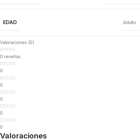
EDAD
Adulto
Valoraciones (0)
MARCA
Mazuri
0 reseñas
0
NUTRICIÓN
Alimento completo
0
0
PRODUCTOS EN OFERTAS
15% Descuento
0
0
PRESENTACIÓN
1
,
5KG
Valoraciones