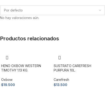
MASCOTA
Exoticos
No hay valoraciones aún.
Sé el primero en valorar “mazuri erizo diet 1,5 kg.”
Debes
acceder
para publicar una valoración.
Productos relacionados
HENO OXBOW WESTERN
SUSTRATO CAREFRESH
TIMOTHY 1.13 KG.
PURPURA 10L.
Oxbow
Carefresh
$
19.500
$
13.500
Añadir al carrito
Añadir al carrito