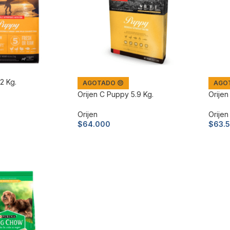
2 Kg.
AGOTADO 😔
AGOT
Orijen C Puppy 5.9 Kg.
Orijen
Orijen
Orijen
$
64.000
$
63.
to
Leer más
Leer