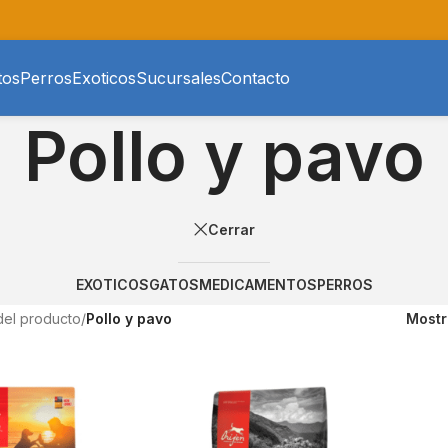
tos
Perros
Exoticos
Sucursales
Contacto
Pollo y pavo
Cerrar
EXOTICOS
GATOS
MEDICAMENTOS
PERROS
del producto
/
Pollo y pavo
Most