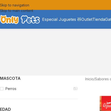
Skip to navigation
Skip to main content
Especial Juguetes 🧸
Outlet
Tienda
Ga
MASCOTA
Inicio
/
Sabores 
Perros
(5)
EDAD