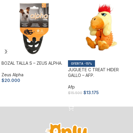
BOZAL TALLA S – ZEUS ALPHA.
-15%
JUGUETE C TREAT HIDER
Zeus Alpha
GALLO – AFP.
$
20.000
Afp
Añadir al carrito
$
13.175
$
15.500
Añadir al carrito