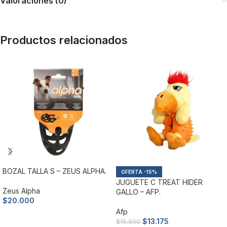
Valoraciones (0)
Productos relacionados
BOZAL TALLA S – ZEUS ALPHA.
-15%
JUGUETE C TREAT HIDER
Zeus Alpha
GALLO – AFP.
$
20.000
Afp
Añadir al carrito
$
13.175
$
15.500