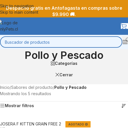
Skip to navigation
Despacho gratis en Antofagasta en compras sobre
Skip to main content
$9.990 🚚.
Pollo y Pescado
Categorías
Cerrar
Inicio
/
Sabores del producto
/
Pollo y Pescado
Mostrando los 5 resultados
Mostrar filtros
JOSERA F KITTEN GRAIN FREE 2
AGOTADO 😔