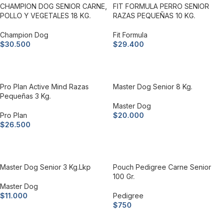
CHAMPION DOG SENIOR CARNE,
FIT FORMULA PERRO SENIOR
POLLO Y VEGETALES 18 KG.
RAZAS PEQUEÑAS 10 KG.
Champion Dog
Fit Formula
$
30.500
$
29.400
Añadir al carrito
Añadir al carrito
Pro Plan Active Mind Razas
Master Dog Senior 8 Kg.
Pequeñas 3 Kg.
Master Dog
Pro Plan
$
20.000
$
26.500
Añadir al carrito
Añadir al carrito
Master Dog Senior 3 Kg.lkp
Pouch Pedigree Carne Senior
100 Gr.
Master Dog
$
11.000
Pedigree
$
750
Añadir al carrito
Añadir al carrito