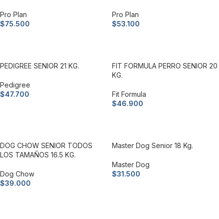
Pro Plan
Pro Plan
$
75.500
$
53.100
Añadir al carrito
Añadir al carrito
PEDIGREE SENIOR 21 KG.
FIT FORMULA PERRO SENIOR 20
KG.
Pedigree
$
47.700
Fit Formula
$
46.900
Añadir al carrito
Añadir al carrito
DOG CHOW SENIOR TODOS
Master Dog Senior 18 Kg.
LOS TAMAÑOS 16.5 KG.
Master Dog
Dog Chow
$
31.500
$
39.000
Añadir al carrito
Añadir al carrito