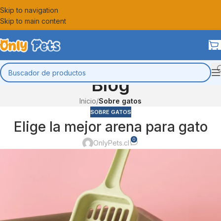
Skip to navigation
Skip to main content
Blog
Inicio
/
Sobre gatos
SOBRE GATOS
Elige la mejor arena para gato
0
OnlyPets.cl