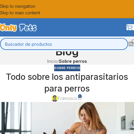
Skip to navigation
Skip to main content
Blog
Inicio
/
Sobre perros
SOBRE PERROS
Todo sobre los antiparasitarios
para perros
0
Francisco