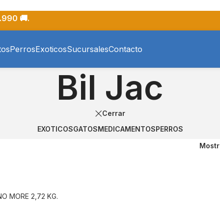
.990 🚚.
tos
Perros
Exoticos
Sucursales
Contacto
Bil Jac
Cerrar
EXOTICOS
GATOS
MEDICAMENTOS
PERROS
Most
NO MORE 2,72 KG.