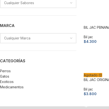
MARCA
BIL JAC PBNANA
Bil jac
$
4.300
Añadir al carri
CATEGORÍAS
Perros
Agotado 😔
Gatos
BIL JAC ORIGINA
Exoticos
Medicamentos
Bil jac
$
3.800
Leer más