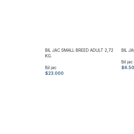
to
BIL JAC SMALL BREED ADULT 2,72
BIL J
KG.
Bil jac
Bil jac
$
6.5
$
23.000
Añad
Añadir al carrito