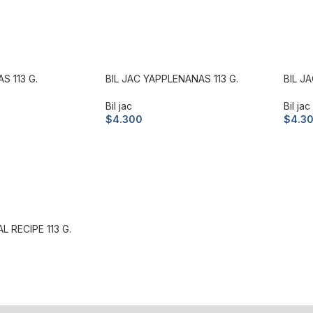
S 113 G.
BIL JAC YAPPLENANAS 113 G.
BIL J
Bil jac
Bil jac
$
4.300
$
4.3
to
Añadir al carrito
Añad
L RECIPE 113 G.