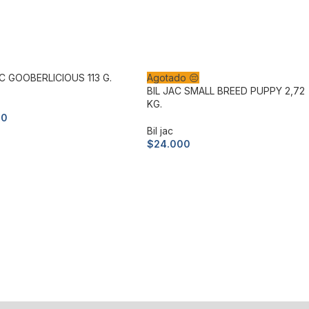
AC GOOBERLICIOUS 113 G.
Agotado 😔
BIL JAC SMALL BREED PUPPY 2,72
KG.
00
Bil jac
ir al carrito
$
24.000
Leer más