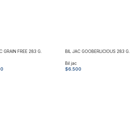
AC GRAIN FREE 283 G.
BIL JAC GOOBERLICIOUS 283 G.
Bil jac
00
$
6.500
ir al carrito
Añadir al carrito