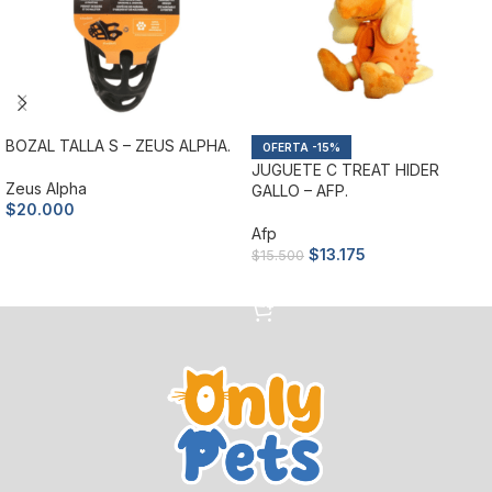
BOZAL TALLA S – ZEUS ALPHA.
-15%
JUGUETE C TREAT HIDER
Zeus Alpha
GALLO – AFP.
$
20.000
Afp
Añadir al carrito
$
13.175
$
15.500
Añadir al carrito