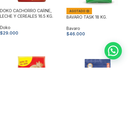
DOKO CACHORRO CARNE,
AGOTADO 😔
LECHE Y CEREALES 16.5 KG.
BAVARO TASK 18 KG.
Doko
Bavaro
$
29.000
$
46.000
Añadir al carrito
Leer más
AGOTADO 😔
AGOTADO 😔
DOKO CACHORRO CARNE,
CHAMPION DOG ADULTO
LECHE Y CEREALES 18 KG.
SALMON Y POLLO 18 KG.