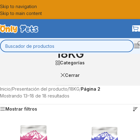
Skip to navigation
Skip to main content
18KG
Categorías
Cerrar
Inicio
/
Presentación del producto
/
18KG
/
Página 2
Mostrando 13–18 de 18 resultados
Mostrar filtros