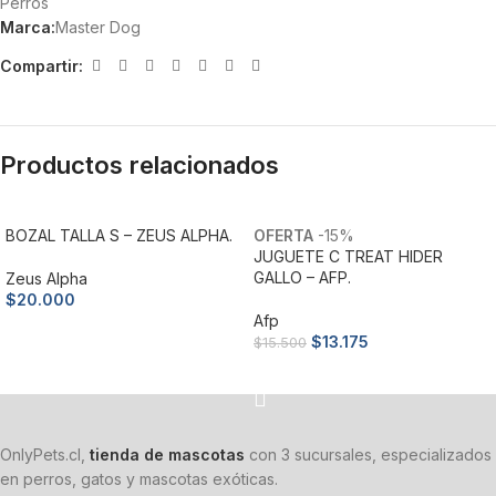
Perros
Marca:
Master Dog
Compartir:
Productos relacionados
BOZAL TALLA S – ZEUS ALPHA.
-15%
JUGUETE C TREAT HIDER
GALLO – AFP.
Zeus Alpha
$
20.000
Afp
Añadir al carrito
$
13.175
$
15.500
Añadir al carrito
OnlyPets.cl,
tienda de mascotas
con 3 sucursales, especializados
en perros, gatos y mascotas exóticas.