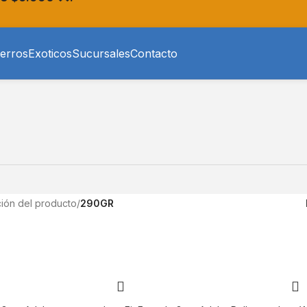
erros
Exoticos
Sucursales
Contacto
ión del producto
/
290GR