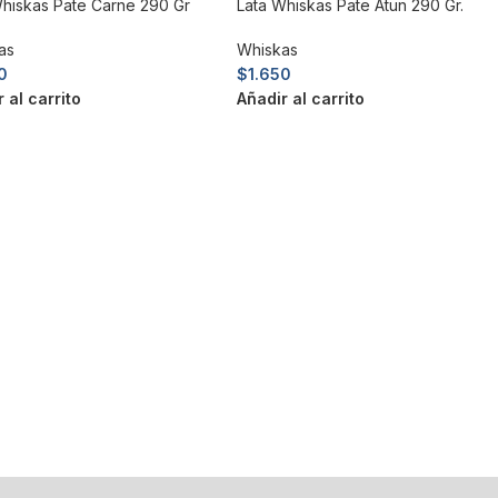
Whiskas Pate Carne 290 Gr
Lata Whiskas Pate Atun 290 Gr.
as
Whiskas
0
$
1.650
 al carrito
Añadir al carrito