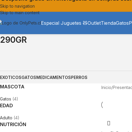
Skip to navigation
Skip to main content
Especial Juguetes 🧸
Outlet
Tienda
Gatos
P
290GR
EXOTICOS
GATOS
MEDICAMENTOS
PERROS
MASCOTA
Inicio
/
Presentac
Gatos
(4)
EDAD
Adulto
(4)
NUTRICIÓN