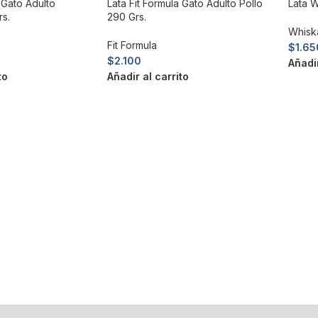
 Gato Adulto
Lata Fit Formula Gato Adulto Pollo
Lata 
s.
290 Grs.
Whisk
Fit Formula
$
1.65
$
2.100
Añadir
to
Añadir al carrito