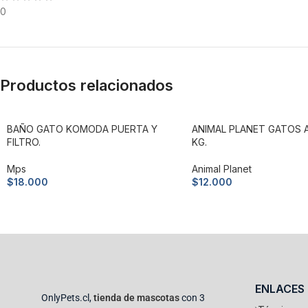
0
Productos relacionados
BAÑO GATO KOMODA PUERTA Y
ANIMAL PLANET GATOS A
FILTRO.
KG.
Mps
Animal Planet
$
18.000
$
12.000
Añadir al carrito
Añadir al carrito
ENLACES
OnlyPets.cl,
tienda de mascotas
con 3