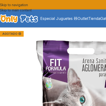
Skip to navigation
Skip to main content
Especial Juguetes 🧸
Outlet
Tienda
Ga
AGOTADO 😔