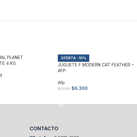
MAL PLANET
-10%
E 4 KG.
JUGUETE F MODERN CAT FEATHER –
AFP.
et
Afp
$
6.300
$
7.000
arrito
Añadir al carrito
CONTACTO