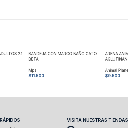
DULTOS 2.1
BANDEJA CON MARCO BAÑO GATO
ARENA ANI
BETA
AGLUTINANT
Mps
Animal Plan
$
11.500
$
9.500
Añadir al carrito
Añadir al c
 RÁPIDOS
VISITA NUESTRAS TIENDAS