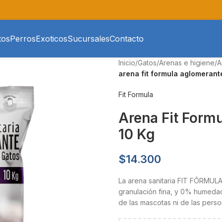
tos
Perros
Exoticos
Sucursales
Contacto
Inicio
/
Gatos
/
Arenas e higiene
/
A
arena fit formula aglomerant
Fit Formula
Arena Fit Form
10 Kg
$
14.300
La arena sanitaria FIT FÓRMULA
granulación fina, y 0% humeda
de las mascotas ni de las perso